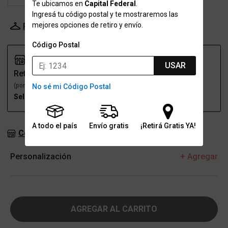
Te ubicamos en
Capital Federal
.
Ingresá tu código postal y te mostraremos las
mejores opciones de retiro y envío.
Probador Virtual
Tabla de talles
Código Postal
USAR
Retiro
Envío
(por una sucursal)
(a domicilio)
No sé mi Código Postal
Seleccioná talle
Seleccioná talle
A todo el país
Envío gratis
¡Retirá Gratis YA!
Consultar stock en sucursales
Personalización
+ Agregar
AGREGAR AL CARRITO