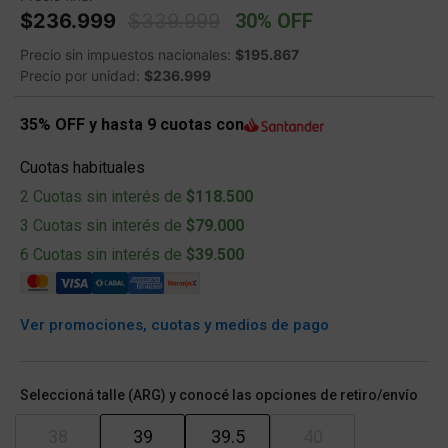
Price reduced from
to
$236.999
$339.999
30% OFF
Precio sin impuestos nacionales:
$195.867
Precio por unidad:
$236.999
35% OFF y hasta 9 cuotas con
Cuotas habituales
2 Cuotas sin interés de
$118.500
3 Cuotas sin interés de
$79.000
6 Cuotas sin interés de
$39.500
Ver promociones, cuotas y medios de pago
Seleccioná talle (ARG) y conocé las opciones de retiro/envío
38
39
39.5
40