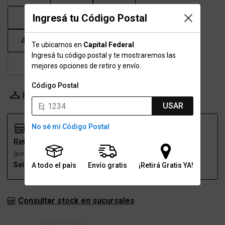
41
41.5
42
43
Ingresá tu Código Postal
43.5
44
45
45.5
Te ubicamos en
Capital Federal
.
Ingresá tu código postal y te mostraremos las
46
47
mejores opciones de retiro y envío.
Código Postal
Probador Virtual
Tabla de talles
USAR
No sé mi Código Postal
Retiro
Envío
(por una sucursal)
(a domicilio)
Seleccioná talle
Seleccioná talle
A todo el país
Envío gratis
¡Retirá Gratis YA!
Consultar stock en sucursales