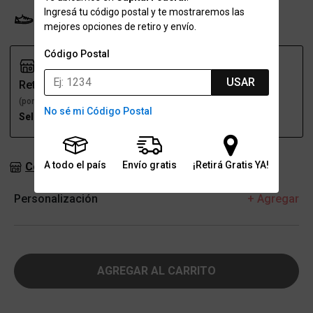
Ingresá tu código postal y te mostraremos las
Probador Virtual
Tabla de talles
mejores opciones de retiro y envío.
Código Postal
USAR
Retiro
Envío
(por una sucursal)
(a domicilio)
No sé mi Código Postal
Seleccioná talle
Seleccioná talle
A todo el país
Envío gratis
¡Retirá Gratis YA!
Consultar stock en sucursales
Personalización
+ Agregar
AGREGAR AL CARRITO