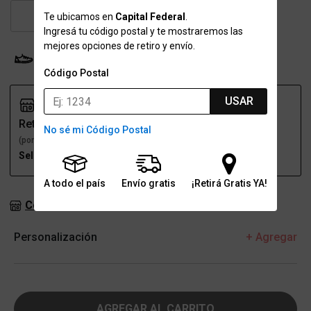
43
43.5
44
Te ubicamos en
Capital Federal
.
Ingresá tu código postal y te mostraremos las
mejores opciones de retiro y envío.
Probador Virtual
Tabla de talles
Código Postal
USAR
Retiro
Envío
No sé mi Código Postal
(por una sucursal)
(a domicilio)
Seleccioná talle
Seleccioná talle
A todo el país
Envío gratis
¡Retirá Gratis YA!
Consultar stock en sucursales
Personalización
+ Agregar
AGREGAR AL CARRITO