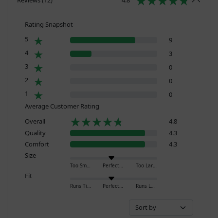
Rating Snapshot
5
9
4
3
3
0
2
0
1
0
Average Customer Rating
Overall
4.8
Quality
4.3
Comfort
4.3
Size
Too Small
Perfect
Too Large
Fit
Runs Tight
Perfect
Runs Loose