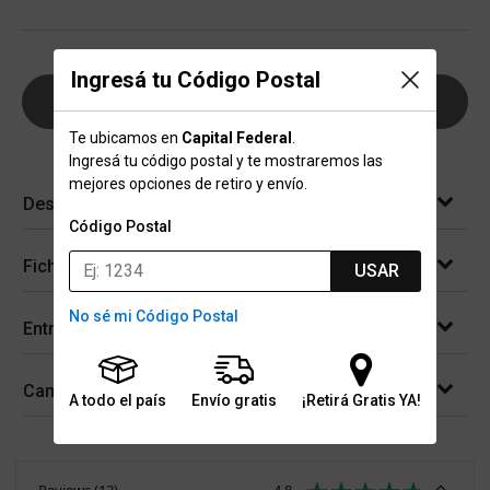
Ingresá tu Código Postal
AGREGAR AL CARRITO
Te ubicamos en
Capital Federal
.
Ingresá tu código postal y te mostraremos las
mejores opciones de retiro y envío.
Descripción
Código Postal
Ficha técnica
USAR
No sé mi Código Postal
Entregas
Cambios y devoluciones
A todo el país
Envío gratis
¡Retirá Gratis YA!
Reviews
(
12
)
4.8