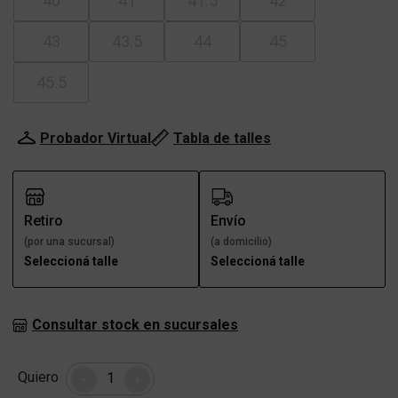
40
41
41.5
42
43
43.5
44
45
45.5
Probador Virtual
Tabla de talles
Retiro
Envío
(por una sucursal)
(a domicilio)
Seleccioná talle
Seleccioná talle
Consultar stock en sucursales
Cantidad
Quiero
-
+