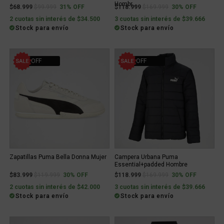
Hombr...
Price reduced from
to
Price reduced from
to
$68.999
$99.999
31% OFF
$118.999
$169.999
30% OFF
2 cuotas sin interés de $34.500
3 cuotas sin interés de $39.666
Stock para envío
Stock para envío
30% OFF
30% OFF
Zapatillas Puma Bella Donna Mujer
Campera Urbana Puma
Essential+padded Hombre
Price reduced from
to
Price reduced from
to
$83.999
$119.999
30% OFF
$118.999
$169.999
30% OFF
2 cuotas sin interés de $42.000
3 cuotas sin interés de $39.666
Stock para envío
Stock para envío