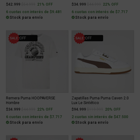
Price reduced from
to
Price reduced from
to
$42.999
$54.999
21% OFF
$34.999
$44.999
22% OFF
6 cuotas con interés de $9.481
6 cuotas con interés de $7.717
Stock para envío
Stock para envío
22% OFF
20% OFF
Remera Puma HOOPAVERSE
Zapatillas Puma Puma Caven 2.0
Hombre
Lux Le Sintético
Price reduced from
to
Price reduced from
to
$34.999
$44.999
22% OFF
$94.999
$119.999
20% OFF
6 cuotas con interés de $7.717
2 cuotas sin interés de $47.500
Stock para envío
Stock para envío