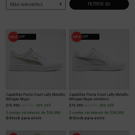
FILTROS
20% OFF
20% OFF
Zapatillas Puma Court Lally Metallic
Zapatillas Puma Court Lally Metallic
Whisper Mujer
Whisper Mujer sintético
Price reduced from
to
Price reduced from
to
$75.999
$94.999
20% OFF
$75.999
$94.999
20% OFF
2 cuotas sin interés de $38.000
2 cuotas sin interés de $38.000
Stock para envío
Stock para envío