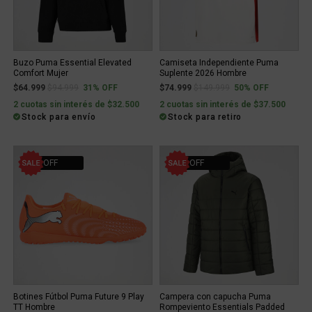
Buzo Puma Essential Elevated
Camiseta Independiente Puma
Comfort Mujer
Suplente 2026 Hombre
Price reduced from
to
Price reduced from
to
$64.999
$94.999
31% OFF
$74.999
$149.999
50% OFF
2 cuotas sin interés de $32.500
2 cuotas sin interés de $37.500
Stock para envío
Stock para retiro
31% OFF
30% OFF
Botines Fútbol Puma Future 9 Play
Campera con capucha Puma
TT Hombre
Rompeviento Essentials Padded