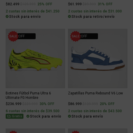
Price reduced from
to
Price reduced from
to
$82.499
$109.999
25% OFF
$61.999
$89.999
31% OFF
2 cuotas sin interés de $41.250
2 cuotas sin interés de $31.000
Stock para envío
Stock para retiro/envío
30% OFF
20% OFF
Botines Fútbol Puma Ultra 6
Zapatillas Puma Rebound V6 Low
Ultimate FG Hombre
Price reduced from
to
Price reduced from
to
$236.999
$339.999
30% OFF
$86.999
$109.999
20% OFF
6 cuotas sin interés de $39.500
2 cuotas sin interés de $43.500
Stock para envío
Stock para envío
Gratis