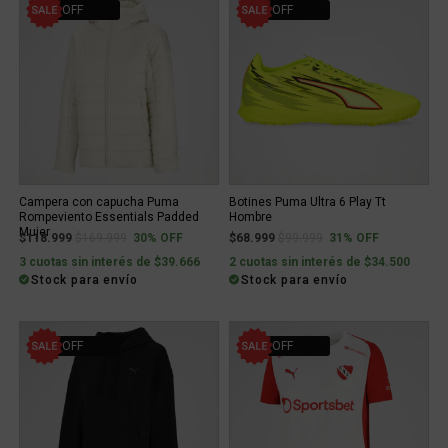
30% OFF
31% OFF
Campera con capucha Puma
Botines Puma Ultra 6 Play Tt
Rompeviento Essentials Padded
Hombre
Mujer
Price reduced from
to
Price reduced from
to
$118.999
$169.999
30% OFF
$68.999
$99.999
31% OFF
3 cuotas sin interés de $39.666
2 cuotas sin interés de $34.500
Stock para envío
Stock para envío
31% OFF
50% OFF