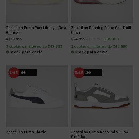
Zapatillas Puma Park Lifestyle Raw
Zapatillas Running Puma Cell Thrill
Gamuza
Dash
Price reduced from
to
$129.999
$94.999
$119.999
20% OFF
3 cuotas sin interés de $43.333
2 cuotas sin interés de $47.500
Stock para envío
Stock para envío
20% OFF
30% OFF
Zapatillas Puma Shuffle
Zapatillas Puma Rebound V6 Low
Sintético