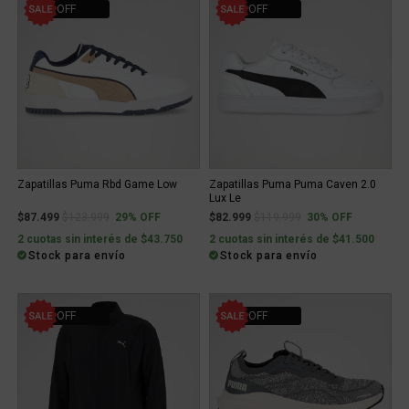
29% OFF
30% OFF
Zapatillas Puma Rbd Game Low
Zapatillas Puma Puma Caven 2.0
Lux Le
Price reduced from
to
Price reduced from
to
$87.499
$123.999
29% OFF
$82.999
$119.999
30% OFF
2 cuotas sin interés de $43.750
2 cuotas sin interés de $41.500
Stock para envío
Stock para envío
30% OFF
31% OFF