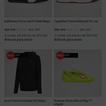
Ballerinas Puma Catch Soleil Mujer
Zapatillas Puma Rebound V6 Low
Price reduced from
to
Price reduced from
to
$69.999
$99.999
30% OFF
$86.999
$109.999
20% OFF
2 cuotas sin interés de $35.000
2 cuotas sin interés de $43.500
Stock para envío
Stock para envío
25% OFF
31% OFF
Buzo Puma Evostripe Full Mujer
Botines Puma Ultra 6 Play TT
Infantil