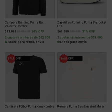
Campera Running Puma Run
Zapatillas Running Puma Skyrocket
Velocity Hombre
Lite
Price reduced from
to
Price reduced from
to
$83.999
$119.999
30% OFF
$61.999
$89.999
31% OFF
2 cuotas sin interés de $42.000
2 cuotas sin interés de $31.000
Stock para retiro/envío
Stock para envío
21% OFF
22% OFF
Camiseta Fútbol Puma King Hombre
Remera Puma Ess Elevated Mujer