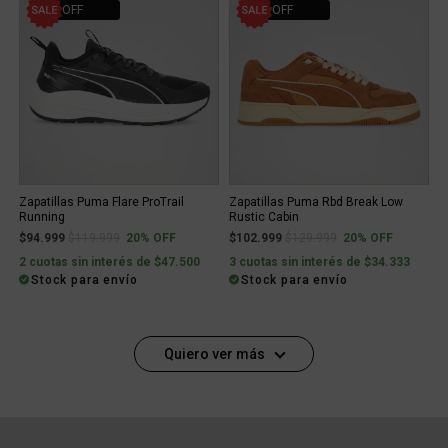
20% OFF
20% OFF
Zapatillas Puma Flare ProTrail
Zapatillas Puma Rbd Break Low
Running
Rustic Cabin
Price reduced from
to
Price reduced from
to
$94.999
$119.999
20% OFF
$102.999
$129.999
20% OFF
2 cuotas sin interés de $47.500
3 cuotas sin interés de $34.333
Stock para envío
Stock para envío
Quiero ver más