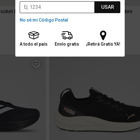
USAR
ocket Lite 2
Zapatillas adidas Runfalcon 6 Hombre
No sé mi Código Postal
$109.999
3
3 cuotas sin interés de $36.666
Stock para envío
A todo el país
Envío gratis
¡Retirá Gratis YA!