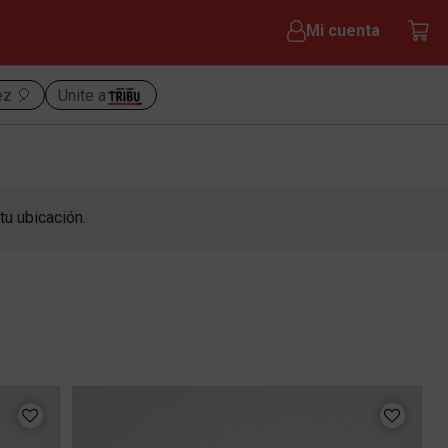
Mi cuenta
ez 🎈
Unite a
tu ubicación.