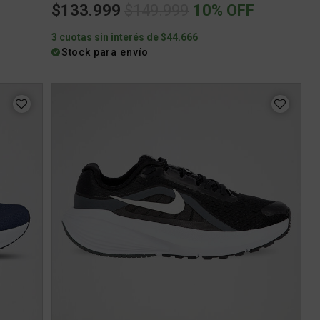
Price reduced from
to
$133.999
$149.999
10% OFF
3 cuotas sin interés de $44.666
Stock para envío