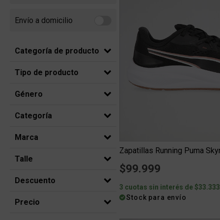
Envío a domicilio
Refine by Envío a domicilio: Envio a domicilio
Categoría de producto
Tipo de producto
Género
Categoría
Marca
Zapatillas Running Puma Skyr
Talle
$99.999
Descuento
3 cuotas sin interés de $33.33
Stock para envío
Precio