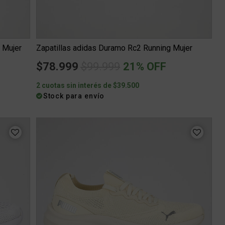
 Mujer
Zapatillas adidas Duramo Rc2 Running Mujer
Price reduced from
to
$78.999
$99.999
21% OFF
2 cuotas sin interés de $39.500
Stock para envío