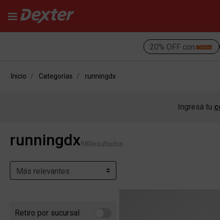
20% OFF con
Inicio
Categorías
runningdx
Ingresá tu
c
runningdx
98
Resultados
Retiro por sucursal
Refine by Retiro por sucursal: Retiro por sucursal