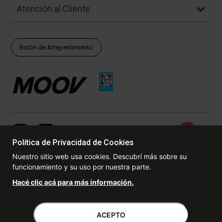
Atención al Cliente
Botón de Arrepentimiento
Política de Privacidad de Cookies
Nuestro sitio web usa cookies. Descubrí más sobre su
funcionamiento y su uso por nuestra parte.
© Copyright - 2017 - 2026 www.dexter.com.ar, TODOS LOS
Hacé clic acá para más información.
DERECHOS RESERVADOS. Las fotos contenidas en este site, el
logotipo y las marcas son propiedad de www.dexter.com.ar y/o de
sus respectivos titulares. Está prohibida la reproducción total o
ACEPTO
parcial, sin la expresa autorización de la administradora de la