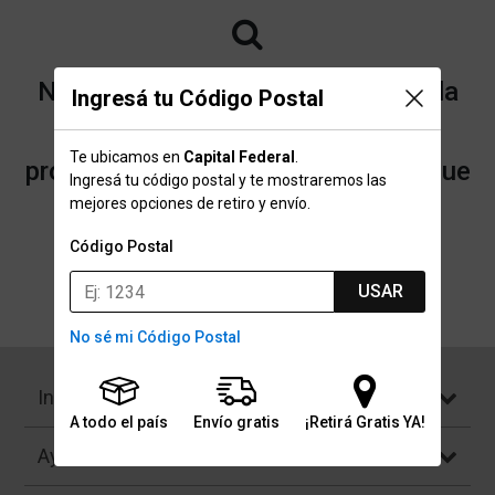
No encontramos resultados para la
Ingresá tu Código Postal
categoría "Subcategoría para
Te ubicamos en
Capital Federal
.
productos con máximo 3 cuotas" que
Ingresá tu código postal y te mostraremos las
mejores opciones de retiro y envío.
buscaste.
Código Postal
USAR
Volver a la página de inicio
No sé mi Código Postal
Institucional
A todo el país
Envío gratis
¡Retirá Gratis YA!
Ayuda