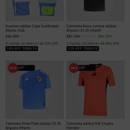
Guantes adidas Copa Goalkeeper
Camiseta Boca Juniors adidas
Gloves Club
Arquero 25 26 Infantil
Price reduced from
to
$49.999
$87.999
$109.999
20% OFF
2 cuotas sin interés de $25.000
2 cuotas sin interés de $44.000
15% OFF TRIBU15
15% OFF TRIBU15
20% OFF
41% OFF
Camiseta River Plate adidas 25 26
Camiseta adidas Ref 24 para
Arquero Infantil
Hombre