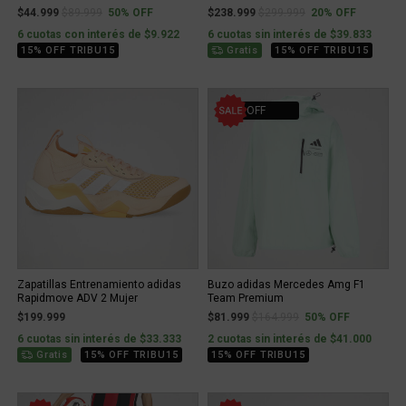
Price reduced from
to
Price reduced from
to
$44.999
$89.999
50% OFF
$238.999
$299.999
20% OFF
6 cuotas con interés de $9.922
6 cuotas sin interés de $39.833
15% OFF TRIBU15
Gratis
15% OFF TRIBU15
50% OFF
Zapatillas Entrenamiento adidas
Buzo adidas Mercedes Amg F1
Rapidmove ADV 2 Mujer
Team Premium
Price reduced from
to
$199.999
$81.999
$164.999
50% OFF
6 cuotas sin interés de $33.333
2 cuotas sin interés de $41.000
Gratis
15% OFF TRIBU15
15% OFF TRIBU15