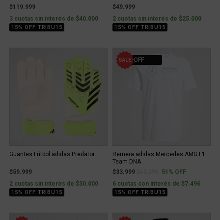
$119.999
$49.999
3 cuotas sin interés de $40.000
2 cuotas sin interés de $25.000
15% OFF TRIBU15
15% OFF TRIBU15
51% OFF
Guantes Fútbol adidas Predator
Remera adidas Mercedes AMG F1
Team DNA
Price reduced from
to
$59.999
$33.999
$69.999
51% OFF
2 cuotas sin interés de $30.000
6 cuotas con interés de $7.496
15% OFF TRIBU15
15% OFF TRIBU15