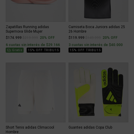
Zapatillas Running adidas
Camiseta Boca Juniors adidas 25
Supernova Glide Mujer
26 Hombre
Price reduced from
to
Price reduced from
to
$174.999
$219.999
20% OFF
$119.999
$149.999
20% OFF
6 cuotas sin interés de $29.166
3 cuotas sin interés de $40.000
Gratis
15% OFF TRIBU15
15% OFF TRIBU15
Short Tenis adidas Climacool
Guantes adidas Copa Club
Hombre