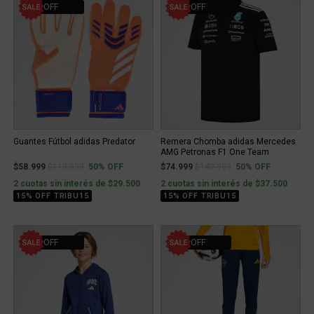
50% OFF
50% OFF
Guantes Fútbol adidas Predator
Remera Chomba adidas Mercedes
AMG Petronas F1 One Team
Price reduced from
to
Price reduced from
to
$58.999
$119.999
50% OFF
$74.999
$149.999
50% OFF
2 cuotas sin interés de $29.500
2 cuotas sin interés de $37.500
15% OFF TRIBU15
15% OFF TRIBU15
40% OFF
20% OFF