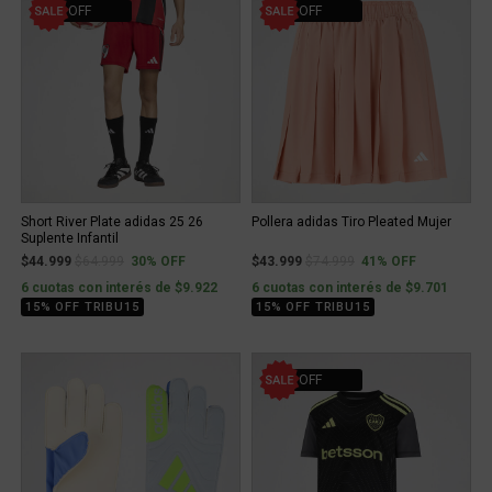
30% OFF
41% OFF
Short River Plate adidas 25 26
Pollera adidas Tiro Pleated Mujer
Suplente Infantil
Price reduced from
to
Price reduced from
to
$44.999
$64.999
30% OFF
$43.999
$74.999
41% OFF
6 cuotas con interés de $9.922
6 cuotas con interés de $9.701
15% OFF TRIBU15
15% OFF TRIBU15
20% OFF