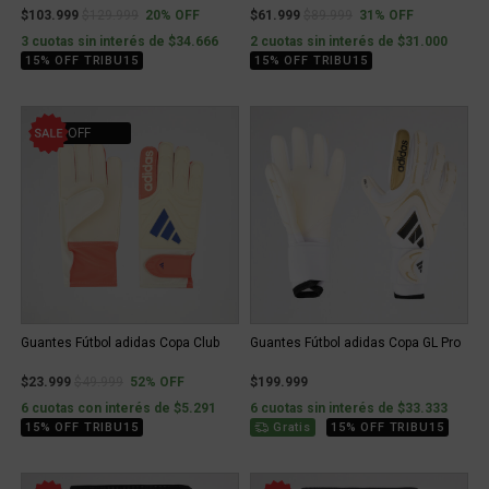
Price reduced from
to
Price reduced from
to
$103.999
$129.999
20% OFF
$61.999
$89.999
31% OFF
3 cuotas sin interés de $34.666
2 cuotas sin interés de $31.000
15% OFF TRIBU15
15% OFF TRIBU15
52% OFF
Guantes Fútbol adidas Copa Club
Guantes Fútbol adidas Copa GL Pro
Price reduced from
to
$23.999
$49.999
52% OFF
$199.999
6 cuotas con interés de $5.291
6 cuotas sin interés de $33.333
15% OFF TRIBU15
Gratis
15% OFF TRIBU15