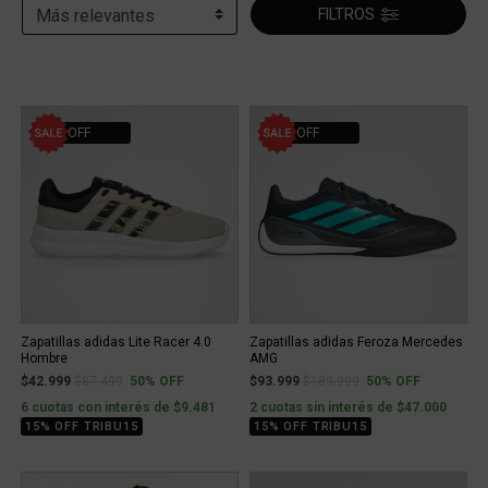
FILTROS
50% OFF
50% OFF
Zapatillas adidas Lite Racer 4.0
Zapatillas adidas Feroza Mercedes
Hombre
AMG
Price reduced from
to
Price reduced from
to
$42.999
$87.499
50% OFF
$93.999
$189.999
50% OFF
6 cuotas con interés de $9.481
2 cuotas sin interés de $47.000
15% OFF TRIBU15
15% OFF TRIBU15