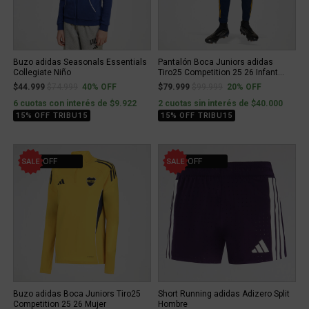
Buzo adidas Seasonals Essentials
Pantalón Boca Juniors adidas
Collegiate Niño
Tiro25 Competition 25 26 Infant...
Price reduced from
to
Price reduced from
to
$44.999
$74.999
40% OFF
$79.999
$99.999
20% OFF
6 cuotas con interés de $9.922
2 cuotas sin interés de $40.000
15% OFF TRIBU15
15% OFF TRIBU15
20% OFF
31% OFF
Buzo adidas Boca Juniors Tiro25
Short Running adidas Adizero Split
Competition 25 26 Mujer
Hombre