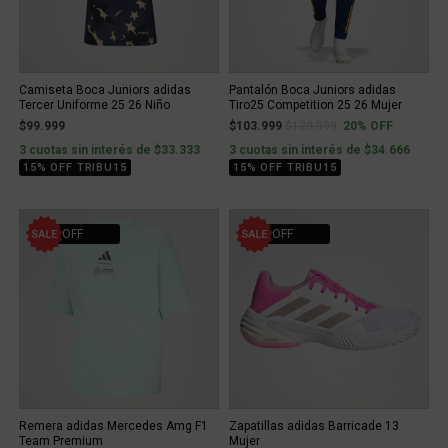
Camiseta Boca Juniors adidas
Pantalón Boca Juniors adidas
Tercer Uniforme 25 26 Niño
Tiro25 Competition 25 26 Mujer
Price reduced from
to
$99.999
$103.999
$129.999
20% OFF
3 cuotas sin interés de $33.333
3 cuotas sin interés de $34.666
15% OFF TRIBU15
15% OFF TRIBU15
50% OFF
20% OFF
Remera adidas Mercedes Amg F1
Zapatillas adidas Barricade 13
Team Premium
Mujer