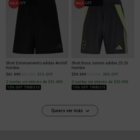
31% OFF
20% OFF
Short Entrenamiento adidas Airchill
Short Boca Juniors adidas 25 26
Hombre
Hombre
Price reduced from
to
Price reduced from
to
$61.999
$89.999
31% OFF
$59.999
$74.999
20% OFF
2 cuotas sin interés de $31.000
2 cuotas sin interés de $30.000
15% OFF TRIBU15
15% OFF TRIBU15
Quiero ver más