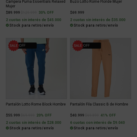
Campera Puma Essentials Relaxed
Buzo Lotto Rome Floride Mujer
Mujer
Price reduced from
to
$89.999
$129.999
30% OFF
$69.999
2 cuotas sin interés de $45.000
2 cuotas sin interés de $35.000
Stock para retiro/envío
Stock para retiro/envío
20% OFF
41% OFF
Pantalón Lotto Rome Block Hombre
Pantalón Fila Classic B de Hombre
Price reduced from
to
Price reduced from
to
$55.999
$69.999
20% OFF
$40.999
$69.899
41% OFF
2 cuotas sin interés de $28.000
6 cuotas con interés de $9.040
Stock para retiro/envío
Stock para retiro/envío