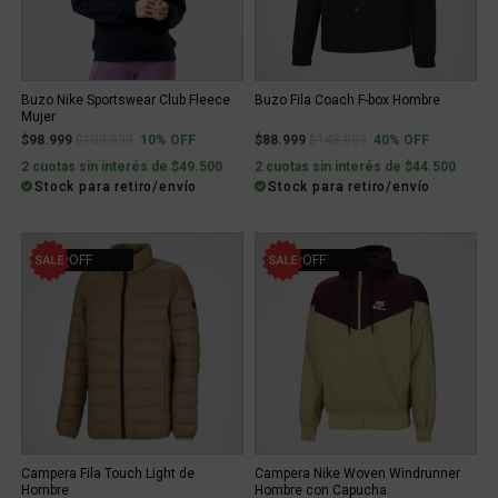
Buzo Nike Sportswear Club Fleece
Buzo Fila Coach F-box Hombre
Mujer
Price reduced from
to
Price reduced from
to
$98.999
$109.999
10% OFF
$88.999
$148.899
40% OFF
2 cuotas sin interés de $49.500
2 cuotas sin interés de $44.500
Stock para retiro/envío
Stock para retiro/envío
40% OFF
30% OFF
Campera Fila Touch Light de
Campera Nike Woven Windrunner
Hombre
Hombre con Capucha