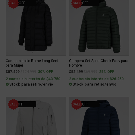
30% OFF
25% OFF
Campera Lotto Rome Long Sent
Campera Set Sport Check Easy para
para Mujer
Hombre
Price reduced from
to
Price reduced from
to
$87.499
$124.999
30% OFF
$52.499
$69.999
25% OFF
2 cuotas sin interés de $43.750
2 cuotas sin interés de $26.250
Stock para retiro/envío
Stock para retiro/envío
5% OFF
25% OFF