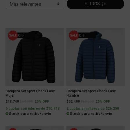
FILTROS
25% OFF
25% OFF
Campera Set Sport Check Easy
Campera Set Sport Check Easy
Mujer
Hombre
Price reduced from
to
Price reduced from
to
$48.749
$64.999
25% OFF
$52.499
$69.999
25% OFF
6 cuotas con interés de $10.748
2 cuotas sin interés de $26.250
Stock para retiro/envío
Stock para retiro/envío