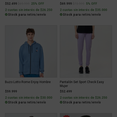
Price reduced from
to
Price reduced from
to
$52.499
$69.999
25% OFF
$69.999
$73.999
5% OFF
2 cuotas sin interés de $26.250
2 cuotas sin interés de $35.000
Stock para retiro/envío
Stock para retiro/envío
Buzo Lotto Rome Enjoy Hombre
Pantalón Set Sport Check Easy
Mujer
$59.999
$52.499
2 cuotas sin interés de $30.000
2 cuotas sin interés de $26.250
Stock para retiro/envío
Stock para retiro/envío