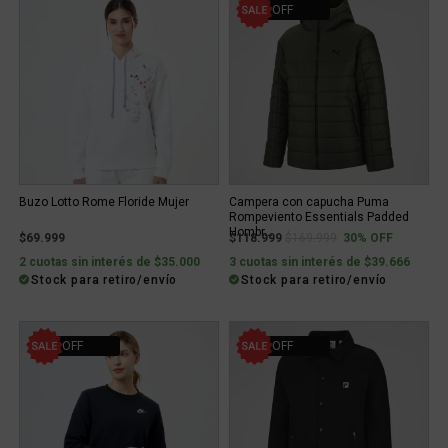
30% OFF
Buzo Lotto Rome Floride Mujer
Campera con capucha Puma
Rompeviento Essentials Padded
Hombr...
Price reduced from
to
$69.999
$118.999
$169.999
30% OFF
2 cuotas sin interés de $35.000
3 cuotas sin interés de $39.666
Stock para retiro/envío
Stock para retiro/envío
10% OFF
40% OFF