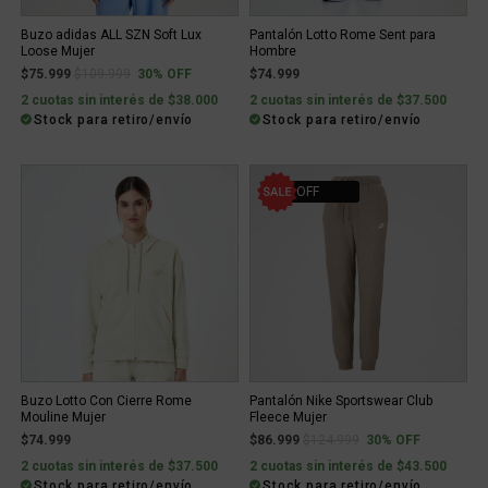
Buzo adidas ALL SZN Soft Lux
Pantalón Lotto Rome Sent para
Loose Mujer
Hombre
Price reduced from
to
$75.999
$109.999
30% OFF
$74.999
2 cuotas sin interés de $38.000
2 cuotas sin interés de $37.500
Stock para retiro/envío
Stock para retiro/envío
30% OFF
Buzo Lotto Con Cierre Rome
Pantalón Nike Sportswear Club
Mouline Mujer
Fleece Mujer
Price reduced from
to
$74.999
$86.999
$124.999
30% OFF
2 cuotas sin interés de $37.500
2 cuotas sin interés de $43.500
Stock para retiro/envío
Stock para retiro/envío