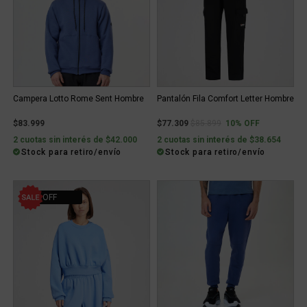
Campera Lotto Rome Sent Hombre
Pantalón Fila Comfort Letter Hombre
Price reduced from
to
$83.999
$77.309
$85.899
10% OFF
2 cuotas sin interés de $42.000
2 cuotas sin interés de $38.654
Stock para retiro/envío
Stock para retiro/envío
30% OFF