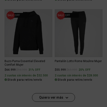
31% OFF
20% OFF
Buzo Puma Essential Elevated
Pantalón Lotto Rome Mouline Mujer
Comfort Mujer
Price reduced from
to
Price reduced from
to
$64.999
$94.999
31% OFF
$55.999
$69.999
20% OFF
2 cuotas sin interés de $32.500
2 cuotas sin interés de $28.000
Stock para retiro/envío
Stock para retiro/envío
Quiero ver más