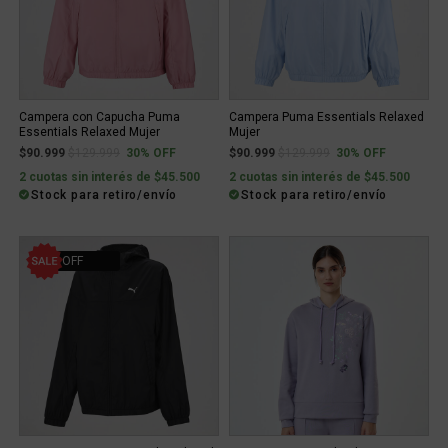
Campera con Capucha Puma
Campera Puma Essentials Relaxed
Essentials Relaxed Mujer
Mujer
Price reduced from
to
Price reduced from
to
$90.999
$129.999
30% OFF
$90.999
$129.999
30% OFF
2 cuotas sin interés de $45.500
2 cuotas sin interés de $45.500
Stock para retiro/envío
Stock para retiro/envío
30% OFF