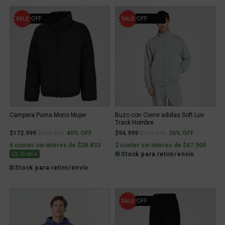
40% OFF
20% OFF
Campera Puma Mono Mujer
Buzo con Cierre adidas Soft Lux
Track Hombre
Price reduced from
to
Price reduced from
to
$172.999
$288.999
40% OFF
$94.999
$119.999
20% OFF
6 cuotas sin interés de $28.833
2 cuotas sin interés de $47.500
Stock para retiro/envío
Gratis
Stock para retiro/envío
10% OFF