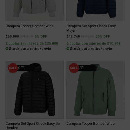
Campera Topper Bomber Wide
Campera Set Sport Check Easy
Mujer
Price reduced from
to
Price reduced from
to
$69.999
$73.999
5% OFF
$48.749
$64.999
25% OFF
2 cuotas sin interés de $35.000
6 cuotas con interés de $10.748
Stock para retiro/envío
Stock para retiro/envío
25% OFF
5% OFF
Campera Set Sport Check Easy de
Campera Topper Bomber Wide
Hombre