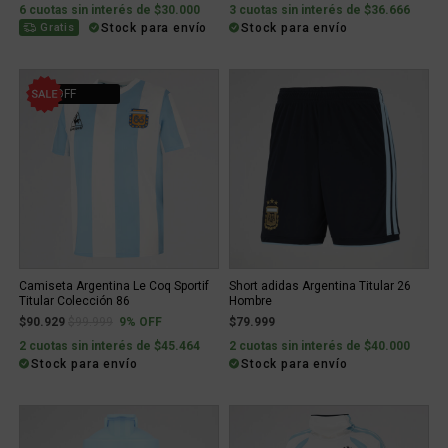
6 cuotas sin interés de $30.000
3 cuotas sin interés de $36.666
Stock para envío
Stock para envío
Gratis
9% OFF
Camiseta Argentina Le Coq Sportif
Short adidas Argentina Titular 26
Titular Colección 86
Hombre
Price reduced from
to
$90.929
$99.999
9% OFF
$79.999
2 cuotas sin interés de $45.464
2 cuotas sin interés de $40.000
Stock para envío
Stock para envío