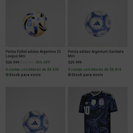
Pelota Fútbol adidas Argentina 25
Pelota adidas Argentum Gambeta
League Mini
Mini
Price reduced from
to
$20.999
$29.999
30% OFF
$29.999
6 cuotas con interés de $4.630
6 cuotas con interés de $6.614
Stock para envío
Stock para envío