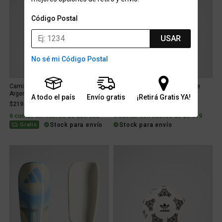
Código Postal
USAR
No sé mi Código Postal
Camiseta adidas Titular Selección
Short adidas Messi Tiro League
Argentina 26 Versión Jugad...
Infantil
A todo el país
Envío gratis
¡Retirá Gratis YA!
$219.999
$39.999
6 cuotas sin interés de $36.666
6 cuotas con interés de $8.819
Stock para envío
Stock para envío
Gratis