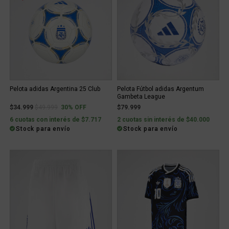
Pelota adidas Argentina 25 Club
Pelota Fútbol adidas Argentum
Gambeta League
Price reduced from
to
$34.999
$49.999
30% OFF
$79.999
6 cuotas con interés de $7.717
2 cuotas sin interés de $40.000
Stock para envío
Stock para envío