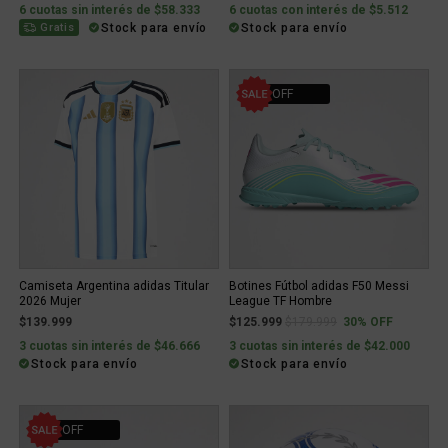
6 cuotas sin interés de $58.333
6 cuotas con interés de $5.512
Stock para envío
Stock para envío
Gratis
30% OFF
Camiseta Argentina adidas Titular
Botines Fútbol adidas F50 Messi
2026 Mujer
League TF Hombre
Price reduced from
to
$139.999
$125.999
$179.999
30% OFF
3 cuotas sin interés de $46.666
3 cuotas sin interés de $42.000
Stock para envío
Stock para envío
30% OFF